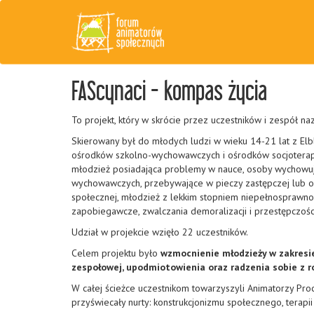
FAScynaci - kompas życia
To projekt, który w skrócie przez uczestników i zespół n
Skierowany był do młodych ludzi w wieku 14-21 lat z Elb
ośrodków szkolno-wychowawczych i ośrodków socjoterapeut
młodzież posiadająca problemy w nauce, osoby wychowując
wychowawczych, przebywające w pieczy zastępczej lub op
społecznej, młodzież z lekkim stopniem niepełnosprawno
zapobiegawcze, zwalczania demoralizacji i przestępczośc
Udział w projekcie wzięło 22 uczestników.
Celem projektu było
wzmocnienie młodzieży w zakresie
zespołowej, upodmiotowienia oraz radzenia sobie z r
W całej ścieżce uczestnikom towarzyszyli Animatorzy Pro
przyświecały nurty: konstrukcjonizmu społecznego, terapi