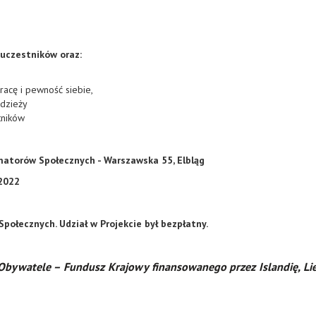
 uczestników oraz:
acę i pewność siebie,
odzieży
tników
imatorów Społecznych - Warszawska 55, Elbląg
 2022
połecznych. Udział w Projekcie był bezpłatny.
 Obywatele – Fundusz Krajowy finansowanego przez Islandię, L