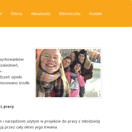
ł
Oferta
Aktualności
Biblioteczka
Kontakt
: wychowanków
zależnień,
o-
dczeń opieki
stosowano środki
, pracy
om i narzędziom użytym w projekcie do pracy z młodzieżą
ją przez cały okres jego trwania.