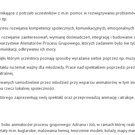
nikające z potrzeb uczestników z m.in. pomoc w rozwiązywaniu problemów
itp.
akresu rozwijania kompetencji społecznych, komunikacyjnych, emocjonaln
rozwijanie zainteresowań, wymianę doświadczeń, integrację i budowanie ws
towarzystwie Animatorów Procesu Grupowego, których zadaniem było nie tyl
munikacji, odkrywaniu ich mocy.
ki, którym uczestnicy poznają sposoby wyrażania siebie poprzez np. muzykę
taklu na temat ważny dla młodzieży. Prace nad spektaklem poprzedzi pre
tralnej.
towanych samodzielnie przez młodzież przy wsparciu animatorów, w tym inic
na rzecz lokalnej społeczności.
którego zaprezentują swój spektakl oraz przeprowadzą animację i atrakcje
 boku animatorów procesu grupowego: Adriana i Joli, w ramach której rea
taty m.in. kuglarskie, malowania henną, tworzenie modeli, kolaży, mapy ma