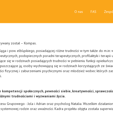
O nas
FAS
Zespó
azywany został – Kompas.
ląga i pow. elbląskiego, posiadającej różne trudności w tym także do m.in
ycznych, podopiecznych poradni terapeutycznych, profilaktyki i terapii u
e się w rodzinach posiadających trudności w pełnieniu funkcji opiekuńcz
uszczające ją, osoby wychowującą się w rodzinach korzystających ze świa
ści fizycznej i zaburzeniami psychicznymi oraz młodzież wobec których za
i.
 kompetencji społecznych, pewności siebie, kreatywności, sprawczości
óżnymi trudnościami i wyzwaniami życia.
cesu Grupowego - Jola i Adrian oraz psycholog Natalia. Wszelkim działani
i systemowej rodzin oraz uważności. Kadra projektu objęta została superwiz