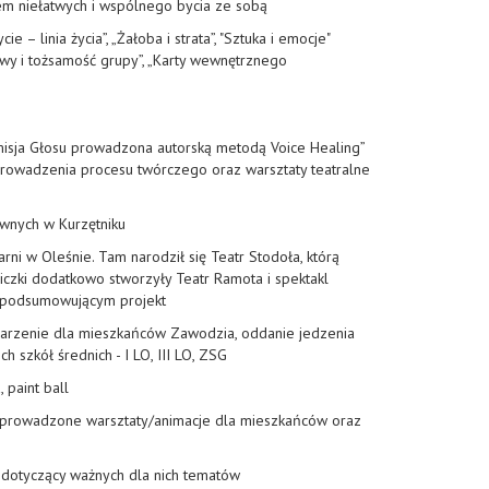
sem niełatwych i wspólnego bycia ze sobą
 linia życia”, „Żałoba i strata”, "Sztuka i emocje"
powy i tożsamość grupy”, „Karty wewnętrznego
Emisja Głosu prowadzona autorską metodą Voice Healing”
zeprowadzenia procesu twórczego oraz warsztaty teatralne
ywnych w Kurzętniku
ni w Oleśnie. Tam narodził się Teatr Stodoła, którą
iczki dodatkowo stworzyły Teatr Ramota i spektakl
u podsumowującym projekt
ydarzenie dla mieszkańców Zawodzia, oddanie jedzenia
 szkół średnich - I LO, III LO, ZSG
 paint ball
i prowadzone warsztaty/animacje dla mieszkańców oraz
że dotyczący ważnych dla nich tematów