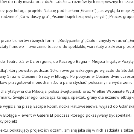
ulatów do rady miasta oraz dużo …dużo…. rozmów tych niespiesznych i cza
ychologa projektu Natalię pod hasłami „Granice”, „Jak wygląda moje życie –
 rodzinne”, „Co w duszy gra”, „Pisanie bajek terapeutycznych”, „Proces gru
i Społecznych
rzez trenerów różnych form - „Bodypainting”, „Ciało i zmysły w ruchu”, „
rsztaty filmowe – tworzenie teaseru do spektaklu, warsztaty z zakresu pr
 do Teatru 3.5 w Dzierzgoniu, do Kaczego Bagna – Miejsca Incjatyw Pozyt
stką”, który powstał podczas 10-dniowego wakacyjnego wyjazdu do Stodolar
any 1 raz w Oleśnie i 6 razy w Elblągu. Po pobycie w Oleśnie dwie uczestn
stników przygotował monodram „Co u pana słychać”, pokazany na wydarzeni
 charytatywna dla Mikołaja, pokaz świętojański oraz Wielkie Wspaniałe W
marku Świątecznego, Gadająca kanapa, spektakl grany dla uczniów elbląskich
e wyjścia na pizzę, Escape Room, nocka Halloweenowa, wyjazd do Gdańska,
 Elbląga – event w Galerii El podczas którego pokazywany był spektakl 
ły projekt
ektu, pokazujący projekt ich oczami, zmianę jaka się w nich zadziała a tak