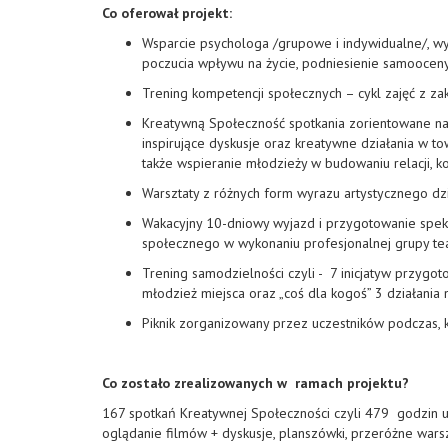
Co oferował projekt:
Wsparcie psychologa /grupowe i indywidualne/, wy
poczucia wpływu na życie, podniesienie samooceny 
Trening kompetencji społecznych – cykl zajęć z z
Kreatywną Społeczność spotkania zorientowane na 
inspirujące dyskusje oraz kreatywne działania w 
także wspieranie młodzieży w budowaniu relacji, ko
Warsztaty z różnych form wyrazu artystycznego dzię
Wakacyjny 10-dniowy wyjazd i przygotowanie spek
społecznego w wykonaniu profesjonalnej grupy tea
Trening samodzielności czyli - 7 inicjatyw przygo
młodzież miejsca oraz „coś dla kogoś” 3 działania 
Piknik zorganizowany przez uczestników podczas, 
Co zostało zrealizowanych w ramach projektu?
167 spotkań Kreatywnej Społeczności czyli 479 godzin u
oglądanie filmów + dyskusje, planszówki, przeróżne warsz