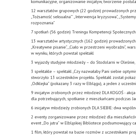
komunikacyjne, organizowanie inicjatyw, tworzenie post
12 warsztatów grupowych (22 godzin) prowadzonych przez ps
„Tożsamość seksualna”’ „Interwencja kryzysowa”, „Systemy
rozpoznania”
7 spotkań (56 godzin) Treningu Kompetencj
13 warsztatów artystycznych (162 godzin) prowadzonych p
„Kreatywne pisanie”, „Ciało w przestrzeni wyobraźni”, wa
w wyniku, których powstał spektakl
3 wyjazdy studyjne młodzieży – do Stodolarni w Oleśnie,
3 spektakle – spektakl „Czy nazwałaby Pani siebie optymi
stworzyło 13 uczestników projektu. Spektakl został pokaz
„Odklejka” (pokazany 3 razy w Elblągu), a jeden z ucze
9 inicjatyw zrobionych przez młodzież DLA KOGOŚ - akcja
dla potrzebujących, spotkanie z mieszkańcami podczas Jar
6 inicjatyw młodzieży zrobionych DLA SIEBIE: dwa wspóln
2 eventy zorganizowane przez młodzież dla mieszkańców
event „Do jutra” w Elbląskiej Bibliotece podsumowujący ca
1 film, który powstał na bazie rozmów z uczestnikami proj