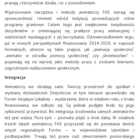
pracują, rzeczywiście działa, i to z powodzeniem.
Wypracowane narzędzia i metody animatorzy FAS starają się
upowszechniać również wśród instytucji prowadzących różne
programy grantowe. Celem tego jest zwiększenie świadomości
decydentów o zmieniającej się praktyce pracy animacyjnej i
wartościach wynikających z jej korzystania. Odzwierciedleniem tego,
już w nowych perspektywach finansowania 2014-2020, w zapisach
formalnych, obecne są takie pojęcia, jak „animacja społeczna”,
„animator w ośrodku pomocy społecznej” czy „streetworker” –
pojawiają się na wprost, jako metody pracy z osobami biernymi,
zagrożonymi wykluczeniem społecznym.
Integracja
Animatorzy nie działają sami. Tworzą przestrzeń do spotkań i
wymiany doświadczeń. Dotychczas w tym temacie sprawdzało się
Forum Inicjatyw Lokalnej – wydarzenie, które w ostatnim roku, z braku
finansowania, nie odbyło się. Są jednak podjęte kroki, by jego
cykliczność przywrócić. Bo integracja środowiska samych animatorów
też jest ważna. Poza tym – pozwala pójść o krok dalej. W ostatnich
trzech latach animatorzy FAS przyczynili się do powstania dwóch
innych regionalnych Forów – w województwie lubelskim i
podkarpackim. Trwają też prace nad utworzeniem pomorskiego