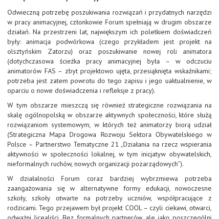
Odwieczną potrzebę poszukiwania rozwiązań i przydatnych narzędzi
w pracy animacyjnej, członkowie Forum spełniają w drugim obszarze
działań. Na przestrzeni lat, największym ich poletkiem doświadczeń
były: animacja podwórkowa (czego przykładem jest projekt na
olsztyńskim Zatorzu) oraz poszukiwanie nowej roli animatora
(dotychczasowa ścieżka pracy animacyjnej była – w odczuciu
animatorów FAS – zbyt projektowo ujęta, przesiąknięta wskaźnikami;
potrzeba jest zatem powrotu do tego zapisu i jego uaktualnienie, w
oparciu o nowe doświadczenia i refleksje z pracy).
W tym obszarze mieszczą się również strategiczne rozwiązania na
skalę ogólnopolską w obszarze aktywnych społeczności, które służą
rozwiązaniom systemowym, w których też animatorzy biorą udział
(Strategiczna Mapa Drogowa Rozwoju Sektora Obywatelskiego w
Polsce – Partnerstwo Tematyczne 21 „Działania na rzecz wspierania
aktywności w społeczności lokalnej, w tym inicjatyw obywatelskich,
nieformalnych ruchów, nowych organizacji pozarządowych”).
W działalności Forum coraz bardziej wybrzmiewa potrzeba
zaangażowania się w alternatywne formy edukacji, nowoczesne
szkoły, szkoły otwarte na potrzeby uczniów, współpracujące z
rodzicami. Tego przejawem był projekt COOL – czyli ciekawi, otwarci,
odważni licealiści. Bez formalnych partnerów, ale jako poszczególni