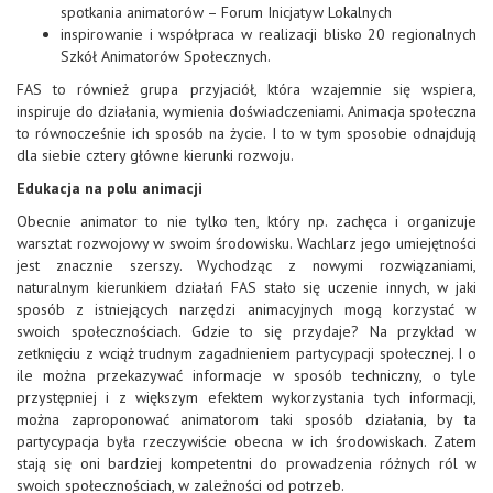
spotkania animatorów – Forum Inicjatyw Lokalnych
inspirowanie i współpraca w realizacji blisko 20 regionalnych
Szkół Animatorów Społecznych.
FAS to również grupa przyjaciół, która wzajemnie się wspiera,
inspiruje do działania, wymienia doświadczeniami. Animacja społeczna
to równocześnie ich sposób na życie. I to w tym sposobie odnajdują
dla siebie cztery główne kierunki rozwoju.
Edukacja na polu animacji
Obecnie animator to nie tylko ten, który np. zachęca i organizuje
warsztat rozwojowy w swoim środowisku. Wachlarz jego umiejętności
jest znacznie szerszy. Wychodząc z nowymi rozwiązaniami,
naturalnym kierunkiem działań FAS stało się uczenie innych, w jaki
sposób z istniejących narzędzi animacyjnych mogą korzystać w
swoich społecznościach. Gdzie to się przydaje? Na przykład w
zetknięciu z wciąż trudnym zagadnieniem partycypacji społecznej. I o
ile można przekazywać informacje w sposób techniczny, o tyle
przystępniej i z większym efektem wykorzystania tych informacji,
można zaproponować animatorom taki sposób działania, by ta
partycypacja była rzeczywiście obecna w ich środowiskach. Zatem
stają się oni bardziej kompetentni do prowadzenia różnych ról w
swoich społecznościach, w zależności od potrzeb.