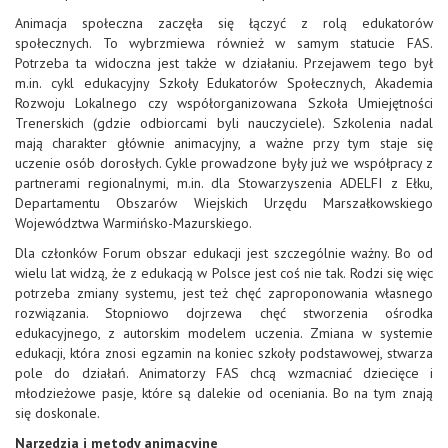
Animacja społeczna zaczęła się łączyć z rolą edukatorów
społecznych. To wybrzmiewa również w samym statucie FAS.
Potrzeba ta widoczna jest także w działaniu. Przejawem tego był
m.in. cykl edukacyjny Szkoły Edukatorów Społecznych, Akademia
Rozwoju Lokalnego czy współorganizowana Szkoła Umiejętności
Trenerskich (gdzie odbiorcami byli nauczyciele). Szkolenia nadal
mają charakter głównie animacyjny, a ważne przy tym staje się
uczenie osób dorosłych. Cykle prowadzone były już we współpracy z
partnerami regionalnymi, m.in. dla Stowarzyszenia ADELFI z Ełku,
Departamentu Obszarów Wiejskich Urzędu Marszałkowskiego
Województwa Warmińsko-Mazurskiego.
Dla członków Forum obszar edukacji jest szczególnie ważny. Bo od
wielu lat widzą, że z edukacją w Polsce jest coś nie tak. Rodzi się więc
potrzeba zmiany systemu, jest też chęć zaproponowania własnego
rozwiązania. Stopniowo dojrzewa chęć stworzenia ośrodka
edukacyjnego, z autorskim modelem uczenia. Zmiana w systemie
edukacji, która znosi egzamin na koniec szkoły podstawowej, stwarza
pole do działań. Animatorzy FAS chcą wzmacniać dziecięce i
młodzieżowe pasje, które są dalekie od oceniania. Bo na tym znają
się doskonale.
Narzędzia i metody animacyjne