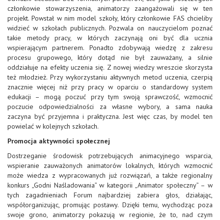
członkowie stowarzyszenia, animatorzy zaangażowali się w ten
projekt. Powstał w nim model szkoły, który członkowie FAS chcieliby
widzieć w szkołach publicznych. Pozwala on nauczycielom poznać
takie metody pracy, w których zaczynają oni być dla ucznia
wspierającym partnerem. Ponadto zdobywają wiedzę z zakresu
procesu grupowego, który dotąd nie był zauważany, a silnie
oddziałuje na efekty uczenia się. Z nowej wiedzy wreszcie skorzysta
też młodzież. Przy wykorzystaniu aktywnych metod uczenia, czerpią
znacznie więcej niż przy pracy w oparciu o standardowy system
edukacji – mogą poczuć przy tym swoją sprawczość, wzmocnić
poczucie odpowiedzialności za własne wybory, a sama nauka
zaczyna być przyjemna i praktyczna. Jest więc czas, by model ten
powielać w kolejnych szkołach.
Promocja aktywności społecznej
Dostrzeganie środowisk potrzebujących animacyjnego wsparcia,
wspieranie zauważonych animatorów lokalnych, których wzmocnić
może wiedza z wypracowanych już rozwiązań, a także regionalny
konkurs „Godni Naśladowania” w kategorii „Animator społeczny” – w
tych zagadnieniach Forum najbardziej zabiera głos, działając,
współorganizując, promując postawy. Dzięki temu, wychodząc poza
swoje grono, animatorzy pokazują w regionie, że to, nad czym