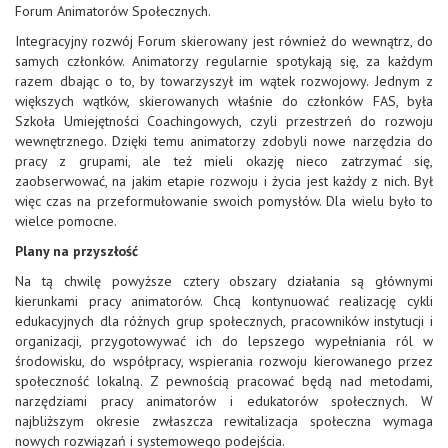
Forum Animatorów Społecznych.
Integracyjny rozwój Forum skierowany jest również do wewnątrz, do
samych członków. Animatorzy regularnie spotykają się, za każdym
razem dbając o to, by towarzyszył im wątek rozwojowy. Jednym z
większych wątków, skierowanych właśnie do członków FAS, była
Szkoła Umiejętności Coachingowych, czyli przestrzeń do rozwoju
wewnętrznego. Dzięki temu animatorzy zdobyli nowe narzędzia do
pracy z grupami, ale też mieli okazję nieco zatrzymać się,
zaobserwować, na jakim etapie rozwoju i życia jest każdy z nich. Był
więc czas na przeformułowanie swoich pomysłów. Dla wielu było to
wielce pomocne.
Plany na przyszłość
Na tą chwilę powyższe cztery obszary działania są głównymi
kierunkami pracy animatorów. Chcą kontynuować realizację cykli
edukacyjnych dla różnych grup społecznych, pracowników instytucji i
organizacji, przygotowywać ich do lepszego wypełniania ról w
środowisku, do współpracy, wspierania rozwoju kierowanego przez
społeczność lokalną. Z pewnością pracować będą nad metodami,
narzędziami pracy animatorów i edukatorów społecznych. W
najbliższym okresie zwłaszcza rewitalizacja społeczna wymaga
nowych rozwiązań i systemowego podejścia.