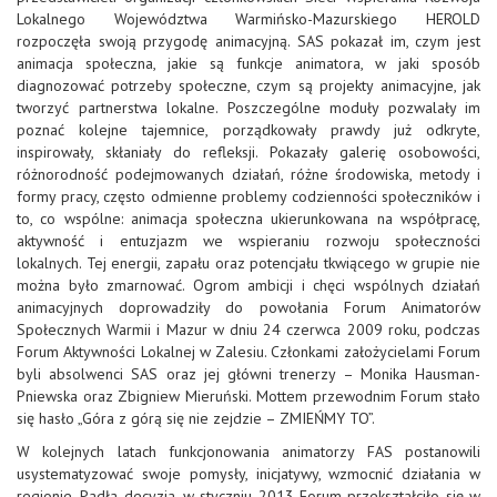
Lokalnego Województwa Warmińsko-Mazurskiego HEROLD
rozpoczęła swoją przygodę animacyjną. SAS pokazał im, czym jest
animacja społeczna, jakie są funkcje animatora, w jaki sposób
diagnozować potrzeby społeczne, czym są projekty animacyjne, jak
tworzyć partnerstwa lokalne. Poszczególne moduły pozwalały im
poznać kolejne tajemnice, porządkowały prawdy już odkryte,
inspirowały, skłaniały do refleksji. Pokazały galerię osobowości,
różnorodność podejmowanych działań, różne środowiska, metody i
formy pracy, często odmienne problemy codzienności społeczników i
to, co wspólne: animacja społeczna ukierunkowana na współpracę,
aktywność i entuzjazm we wspieraniu rozwoju społeczności
lokalnych. Tej energii, zapału oraz potencjału tkwiącego w grupie nie
można było zmarnować. Ogrom ambicji i chęci wspólnych działań
animacyjnych doprowadziły do powołania Forum Animatorów
Społecznych Warmii i Mazur w dniu 24 czerwca 2009 roku, podczas
Forum Aktywności Lokalnej w Zalesiu. Członkami założycielami Forum
byli absolwenci SAS oraz jej główni trenerzy – Monika Hausman-
Pniewska oraz Zbigniew Mieruński. Mottem przewodnim Forum stało
się hasło „Góra z górą się nie zejdzie – ZMIEŃMY TO”.
W kolejnych latach funkcjonowania animatorzy FAS postanowili
usystematyzować swoje pomysły, inicjatywy, wzmocnić działania w
regionie. Padła decyzja, w styczniu 2013 Forum przekształciło się w