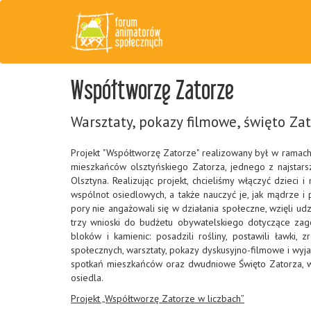
Współtworzę Zatorze
Warsztaty, pokazy filmowe, święto Z
Projekt "Współtworzę Zatorze" realizowany był w ramac
mieszkańców olsztyńskiego Zatorza, jednego z najstarsz
Olsztyna. Realizując projekt, chcieliśmy włączyć dziec
wspólnot osiedlowych, a także nauczyć je, jak mądrze i 
pory nie angażowali się w działania społeczne, wzięli ud
trzy wnioski do budżetu obywatelskiego dotyczące zago
bloków i kamienic: posadzili rośliny, postawili ławki, 
społecznych, warsztaty, pokazy dyskusyjno-filmowe i wy
spotkań mieszkańców oraz dwudniowe Święto Zatorza, w k
osiedla.
Projekt „Współtworzę Zatorze w liczbach”