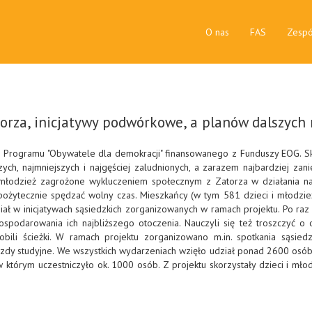
O nas
FAS
Zespó
atorza, inicjatywy podwórkowe, a planów dalszyc
h Programu "Obywatele dla demokracji" finansowanego z Funduszy EOG. S
ych, najmniejszych i najgęściej zaludnionych, a zarazem najbardziej zan
i i młodzież zagrożone wykluczeniem społecznym z Zatorza w działania n
pożytecznie spędzać wolny czas. Mieszkańcy (w tym 581 dzieci i młodzież
ział w inicjatywach sąsiedzkich zorganizowanych w ramach projektu. Po raz 
spodarowania ich najbliższego otoczenia. Nauczyli się też troszczyć o 
zrobili ścieżki. W ramach projektu zorganizowano m.in. spotkania sąsiedz
jazdy studyjne. We wszystkich wydarzeniach wzięło udział ponad 2600 osó
tórym uczestniczyło ok. 1000 osób. Z projektu skorzystały dzieci i młod