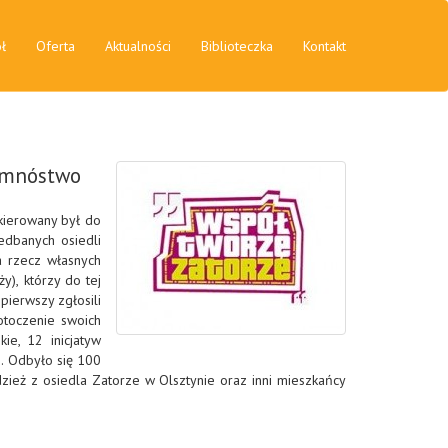
ł
Oferta
Aktualności
Biblioteczka
Kontakt
h mnóstwo
kierowany był do
iedbanych osiedli
a rzecz własnych
y), którzy do tej
pierwszy zgłosili
otoczenie swoich
kie, 12 inicjatyw
b. Odbyło się 100
zież z osiedla Zatorze w Olsztynie oraz inni mieszkańcy