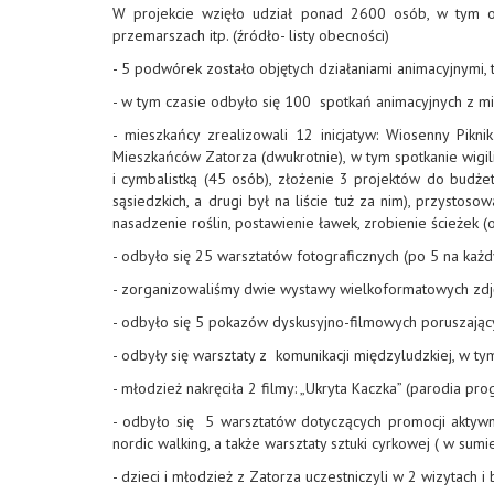
W projekcie wzięło udział ponad 2600 osób, w tym ok.
przemarszach itp. (źródło- listy obecności)
- 5 podwórek zostało objętych działaniami animacyjnymi
- w tym czasie odbyło się 100 spotkań animacyjnych z m
- mieszkańcy zrealizowali 12 inicjatyw: Wiosenny Pikn
Mieszkańców Zatorza (dwukrotnie), w tym spotkanie wigili
i cymbalistką (45 osób), złożenie 3 projektów do budż
sąsiedzkich, a drugi był na liście tuż za nim), przyst
nasadzenie roślin, postawienie ławek, zrobienie ścieże
- odbyło się 25 warsztatów fotograficznych (po 5 na każ
- zorganizowaliśmy dwie wystawy wielkoformatowych zdj
- odbyło się 5 pokazów dyskusyjno-filmowych poruszając
- odbyły się warsztaty z komunikacji międzyludzkiej, w ty
- młodzież nakręciła 2 filmy: „Ukryta Kaczka” (parodia p
- odbyło się 5 warsztatów dotyczących promocji aktywneg
nordic walking, a także warsztaty sztuki cyrkowej ( w sum
- dzieci i młodzież z Zatorza uczestniczyli w 2 wizytach 