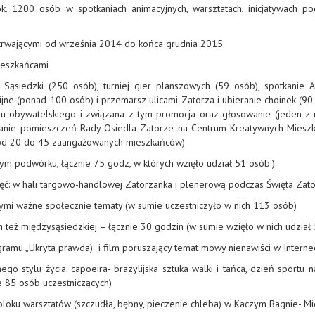
 1200 osób w spotkaniach animacyjnych, warsztatach, inicjatywach po
, trwającymi od września 2014 do końca grudnia 2015
ieszkańcami
ik Sąsiedzki (250 osób), turniej gier planszowych (59 osób), spotkani
jne (ponad 100 osób) i przemarsz ulicami Zatorza i ubieranie choinek (90 
etu obywatelskiego i związana z tym promocja oraz głosowanie (jeden z 
osowanie pomieszczeń Rady Osiedla Zatorze na Centrum Kreatywnych Miesz
k (od 20 do 45 zaangażowanych mieszkańców)
dym podwórku, łącznie 75 godz, w których wzięło udział 51 osób.)
ęć: w hali targowo-handlowej Zatorzanka i plenerową podczas Święta Zat
ymi ważne społecznie tematy (w sumie uczestniczyło w nich 113 osób)
m też międzysąsiedzkiej – łącznie 30 godzin (w sumie wzięło w nich udział
rogramu „Ukryta prawda) i film poruszający temat mowy nienawiści w Interne
o stylu życia: capoeira- brazylijska sztuka walki i tańca, dzień sportu n
ie 85 osób uczestniczących)
i bloku warsztatów (szczudła, bębny, pieczenie chleba) w Kaczym Bagnie- Mie