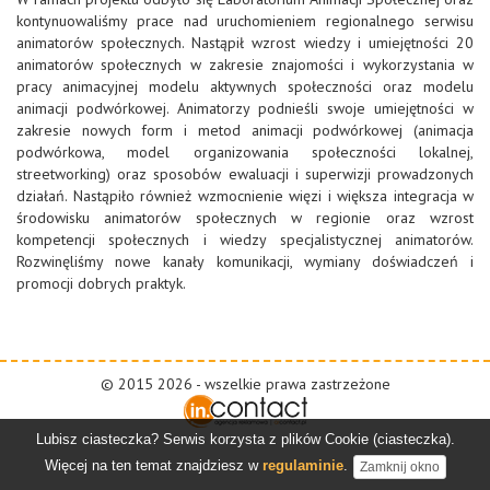
kontynuowaliśmy prace nad uruchomieniem regionalnego serwisu
animatorów społecznych. Nastąpił wzrost wiedzy i umiejętności 20
animatorów społecznych w zakresie znajomości i wykorzystania w
pracy animacyjnej modelu aktywnych społeczności oraz modelu
animacji podwórkowej. Animatorzy podnieśli swoje umiejętności w
zakresie nowych form i metod animacji podwórkowej (animacja
podwórkowa, model organizowania społeczności lokalnej,
streetworking) oraz sposobów ewaluacji i superwizji prowadzonych
działań. Nastąpiło również wzmocnienie więzi i większa integracja w
środowisku animatorów społecznych w regionie oraz wzrost
kompetencji społecznych i wiedzy specjalistycznej animatorów.
Rozwinęliśmy nowe kanały komunikacji, wymiany doświadczeń i
promocji dobrych praktyk.
© 2015 2026 - wszelkie prawa zastrzeżone
Lubisz ciasteczka? Serwis korzysta z plików Cookie (ciasteczka).
Więcej na ten temat znajdziesz w
regulaminie
.