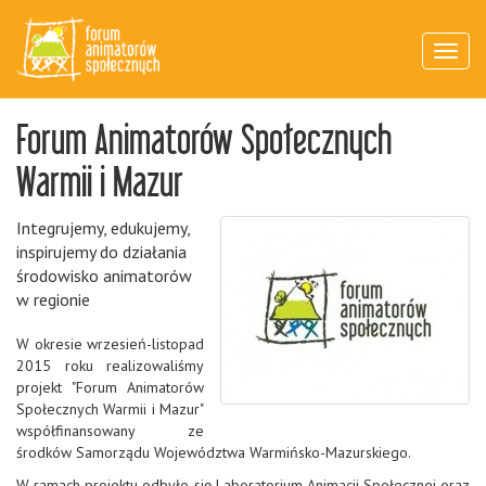
MENU
Forum Animatorów Społecznych
Warmii i Mazur
Integrujemy, edukujemy,
inspirujemy do działania
środowisko animatorów
w regionie
W okresie wrzesień-listopad
2015 roku realizowaliśmy
projekt "Forum Animatorów
Społecznych Warmii i Mazur"
współfinansowany ze
środków Samorządu Województwa Warmińsko-Mazurskiego.
W ramach projektu odbyło się Laboratorium Animacji Społecznej oraz