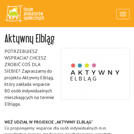
MENU
Aktywny Elbląg
POTRZEBUJESZ
WSPRACIA? CHCESZ
ZROBIĆ COŚ DLA
SIEBIE? Zapraszamy do
projektu Aktywny Elbląg,
który zakłada wsparcie
80 osób indywidualnych
mieszkających na terenie
Elbląga.
WEŹ UDZIAŁ W PROJEKCIE „AKTYWNY ELBLĄG”
Co proponujemy: wsparcie dla osób indywidualnych m.in.