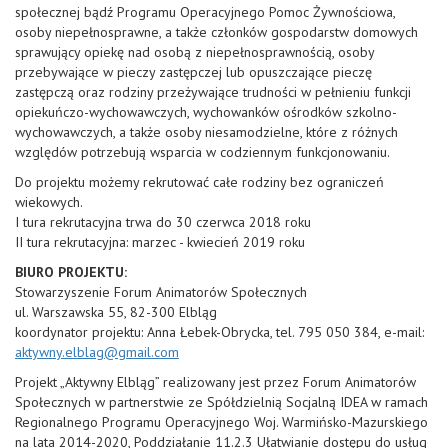
społecznej bądź Programu Operacyjnego Pomoc Żywnościowa,
osoby niepełnosprawne, a także członków gospodarstw domowych
sprawujący opiekę nad osobą z niepełnosprawnością, osoby
przebywające w pieczy zastępczej lub opuszczające pieczę
zastępczą oraz rodziny przeżywające trudności w pełnieniu funkcji
opiekuńczo-wychowawczych, wychowanków ośrodków szkolno-
wychowawczych, a także osoby niesamodzielne, które z różnych
względów potrzebują wsparcia w codziennym funkcjonowaniu.
Do projektu możemy rekrutować całe rodziny bez ograniczeń
wiekowych.
I tura rekrutacyjna trwa do 30 czerwca 2018 roku
II tura rekrutacyjna: marzec - kwiecień 2019 roku
BIURO PROJEKTU:
Stowarzyszenie Forum Animatorów Społecznych
ul. Warszawska 55, 82-300 Elbląg
koordynator projektu: Anna Łebek-Obrycka, tel. 795 050 384, e-mail:
aktywny.elblag@gmail.com
Projekt „Aktywny Elbląg” realizowany jest przez Forum Animatorów
Społecznych w partnerstwie ze Spółdzielnią Socjalną IDEA w ramach
Regionalnego Programu Operacyjnego Woj. Warmińsko-Mazurskiego
na lata 2014-2020, Poddziałanie 11.2.3 Ułatwianie dostępu do usług