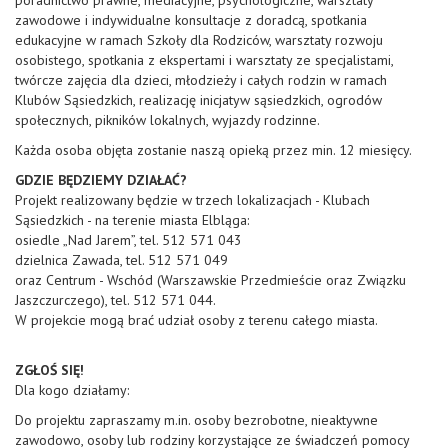
poradnictwo prawne, mediacyjne, psychologiczne, warsztaty
zawodowe i indywidualne konsultacje z doradcą, spotkania
edukacyjne w ramach Szkoły dla Rodziców, warsztaty rozwoju
osobistego, spotkania z ekspertami i warsztaty ze specjalistami,
twórcze zajęcia dla dzieci, młodzieży i całych rodzin w ramach
Klubów Sąsiedzkich, realizację inicjatyw sąsiedzkich, ogrodów
społecznych, pikników lokalnych, wyjazdy rodzinne.
Każda osoba objęta zostanie naszą opieką przez min. 12 miesięcy.
GDZIE BĘDZIEMY DZIAŁAĆ?
Projekt realizowany będzie w trzech lokalizacjach - Klubach
Sąsiedzkich - na terenie miasta Elbląga:
osiedle „Nad Jarem”, tel. 512 571 043
dzielnica Zawada, tel. 512 571 049
oraz Centrum - Wschód (Warszawskie Przedmieście oraz Związku
Jaszczurczego), tel. 512 571 044.
W projekcie mogą brać udział osoby z terenu całego miasta.
ZGŁOŚ SIĘ!
Dla kogo działamy:
Do projektu zapraszamy m.in. osoby bezrobotne, nieaktywne
zawodowo, osoby lub rodziny korzystające ze świadczeń pomocy